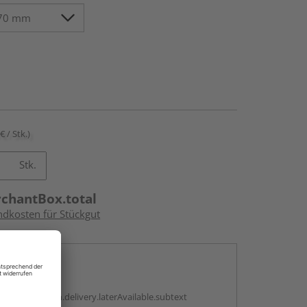
€ / Stk.)
Stk.
rchantBox.total
ndkosten für Stückgut
en
g:
antBox.option.delivery.laterAvailable.subtext