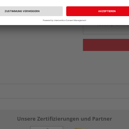
Beim Händler 
Auf Vorbestellun
vue.ads.priceMerch
Unsere Zertifizierungen und Partner