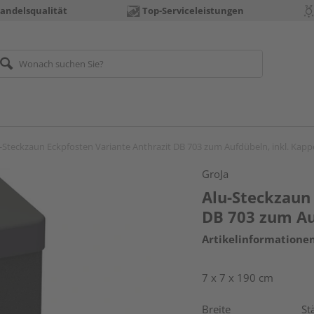
andelsqualität
Top-Serviceleistungen
-Steckzaun Eckpfosten Variante Anthrazit DB 703 zum Aufdübeln, inkl. Kapp
GroJa
Alu-Steckzaun
DB 703 zum Au
Artikelinformatione
7 x 7 x 190 cm
Breite
St