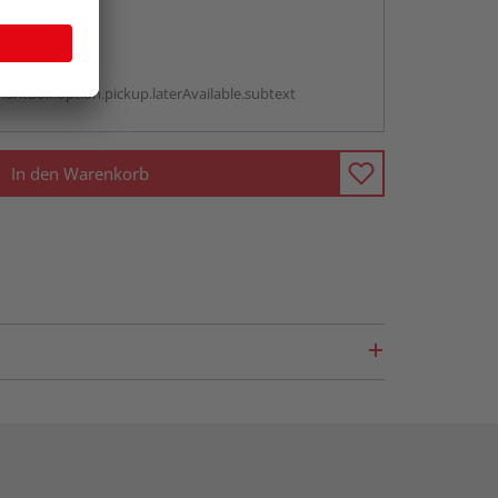
abholen
g:
antBox.option.pickup.laterAvailable.subtext
In den Warenkorb