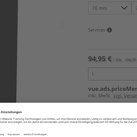
Services
94,95 €
/ Stk.
(94,95 
vue.ads.priceMe
inkl. MwSt.
zzgl. Versa
Online bestell
Auf Vorbestellun
vue.ads.priceMerch